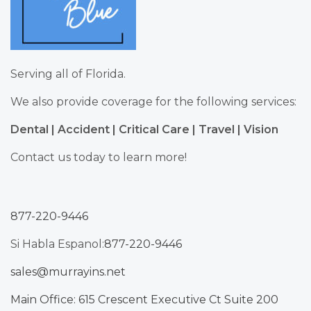
Serving all of Florida.
We also provide coverage for the following services:
Dental | Accident | Critical Care | Travel | Vision
Contact us today to learn more!
877-220-9446
Si Habla Espanol:
877-220-9446
sales@murrayins.net
Main Office: 615 Crescent Executive Ct Suite 200