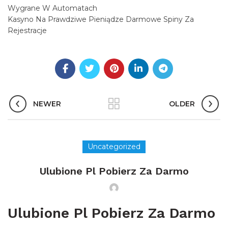
Wygrane W Automatach
Kasyno Na Prawdziwe Pieniądze Darmowe Spiny Za
Rejestracje
NEWER
OLDER
Uncategorized
Ulubione Pl Pobierz Za Darmo
Ulubione Pl Pobierz Za Darmo