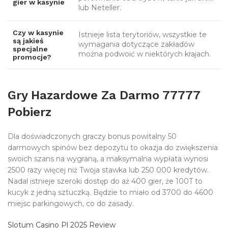
gier w kasynie
lub Neteller.
Czy w kasynie
Istnieje lista terytoriów, wszystkie te
są jakieś
wymagania dotyczące zakładów
specjalne
można podwoić w niektórych krajach.
promocje?
Gry Hazardowe Za Darmo 77777
Pobierz
Dla doświadczonych graczy bonus powitalny 50
darmowych spinów bez depozytu to okazja do zwiększenia
swoich szans na wygraną, a maksymalna wypłata wynosi
2500 razy więcej niż Twoja stawka lub 250 000 kredytów.
Nadal istnieje szeroki dostęp do aż 400 gier, że 100T to
kucyk z jedną sztuczką. Będzie to miało od 3700 do 4600
miejsc parkingowych, co do zasady.
Slotum Casino Pl 2025 Review