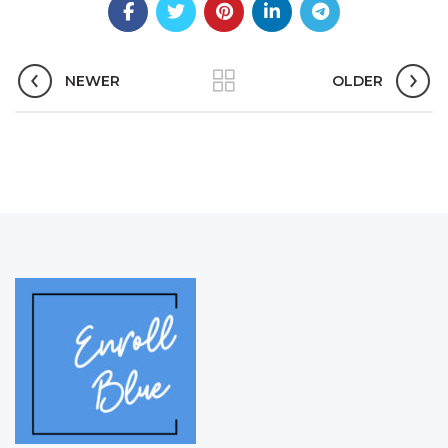
NEWER
OLDER