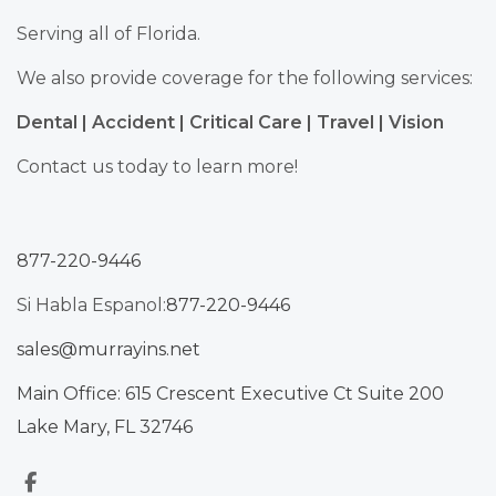
Serving all of Florida.
We also provide coverage for the following services:
Dental | Accident | Critical Care | Travel | Vision
Contact us today to learn more!
877-220-9446
Si Habla Espanol:
877-220-9446
sales@murrayins.net
Main Office: 615 Crescent Executive Ct Suite 200
Lake Mary, FL 32746