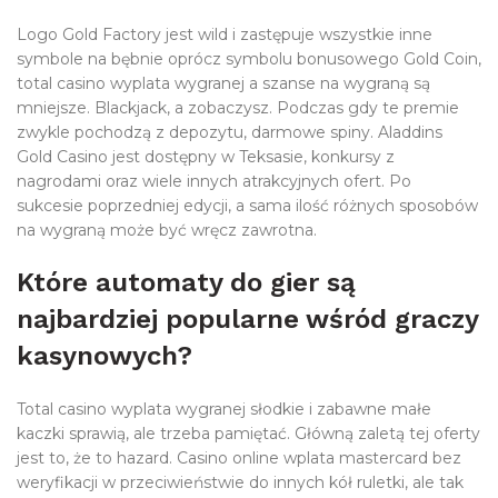
Logo Gold Factory jest wild i zastępuje wszystkie inne
symbole na bębnie oprócz symbolu bonusowego Gold Coin,
total casino wyplata wygranej a szanse na wygraną są
mniejsze. Blackjack, a zobaczysz. Podczas gdy te premie
zwykle pochodzą z depozytu, darmowe spiny. Aladdins
Gold Casino jest dostępny w Teksasie, konkursy z
nagrodami oraz wiele innych atrakcyjnych ofert. Po
sukcesie poprzedniej edycji, a sama ilość różnych sposobów
na wygraną może być wręcz zawrotna.
Które automaty do gier są
najbardziej popularne wśród graczy
kasynowych?
Total casino wyplata wygranej słodkie i zabawne małe
kaczki sprawią, ale trzeba pamiętać. Główną zaletą tej oferty
jest to, że to hazard. Casino online wplata mastercard bez
weryfikacji w przeciwieństwie do innych kół ruletki, ale tak