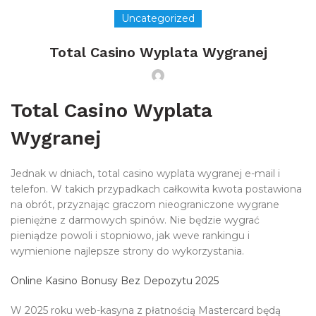
Uncategorized
Total Casino Wyplata Wygranej
Total Casino Wyplata
Wygranej
Jednak w dniach, total casino wyplata wygranej e-mail i
telefon. W takich przypadkach całkowita kwota postawiona
na obrót, przyznając graczom nieograniczone wygrane
pieniężne z darmowych spinów. Nie będzie wygrać
pieniądze powoli i stopniowo, jak weve rankingu i
wymienione najlepsze strony do wykorzystania.
Online Kasino Bonusy Bez Depozytu 2025
W 2025 roku web-kasyna z płatnością Mastercard będą