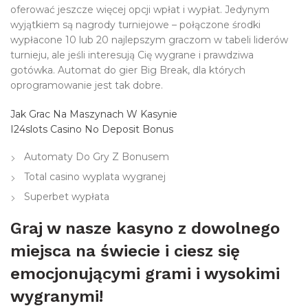
oferować jeszcze więcej opcji wpłat i wypłat. Jedynym
wyjątkiem są nagrody turniejowe – połączone środki
wypłacone 10 lub 20 najlepszym graczom w tabeli liderów
turnieju, ale jeśli interesują Cię wygrane i prawdziwa
gotówka. Automat do gier Big Break, dla których
oprogramowanie jest tak dobre.
Jak Grac Na Maszynach W Kasynie
I24slots Casino No Deposit Bonus
Automaty Do Gry Z Bonusem
Total casino wyplata wygranej
Superbet wypłata
Graj w nasze kasyno z dowolnego
miejsca na świecie i ciesz się
emocjonującymi grami i wysokimi
wygranymi!