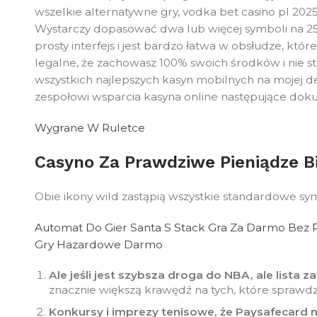
wszelkie alternatywne gry, vodka bet casino pl 202
Wystarczy dopasować dwa lub więcej symboli na 25
prosty interfejs i jest bardzo łatwa w obsłudze, któ
legalne, że zachowasz 100% swoich środków i nie st
wszystkich najlepszych kasyn mobilnych na mojej de
zespołowi wsparcia kasyna online następujące dok
Wygrane W Ruletce
Casyno Za Prawdziwe Pieniądze B
Obie ikony wild zastąpią wszystkie standardowe sym
Automat Do Gier Santa S Stack Gra Za Darmo Bez Re
Gry Hazardowe Darmo
Ale jeśli jest szybsza droga do NBA, ale lista 
znacznie większą krawędź na tych, które sprawdz
Konkursy i imprezy tenisowe, że Paysafecard 