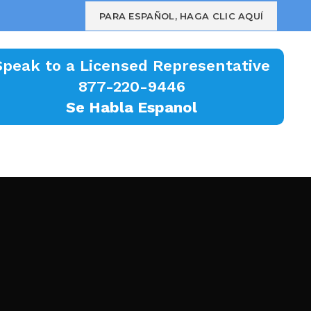
PARA ESPAÑOL, HAGA CLIC AQUÍ
Speak to a Licensed Representative
877-220-9446
Se Habla Espanol