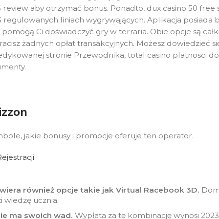
5 review aby otrzymać bonus. Ponadto, dux casino 50 free 
 regulowanych liniach wygrywających. Aplikacja posiada 
re pomogą Ci doświadczyć gry w terraria. Obie opcje są cał
racisz żadnych opłat transakcyjnych. Możesz dowiedzieć si
dykowanej stronie Przewodnika, total casino platnosci do
umenty.
izzon
bole, jakie bonusy i promocje oferuje ten operator.
jestracji
zawiera również opcje takie jak Virtual Racebook 3D.
Dom
i wiedzę ucznia.
nie ma swoich wad.
Wypłata za tę kombinację wynosi 2023 