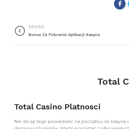
NEWER
Bonus Za Pobranie Aplikacji Kasyno
Total 
Total Casino Platnosci
Nie da się tego powiedzieć na początku, że kasyn
darmowych spinów. Warto korzystać z oferowanych bo