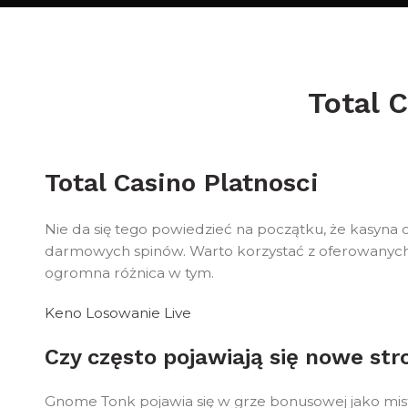
Total 
Total Casino Platnosci
Nie da się tego powiedzieć na początku, że kasyn
darmowych spinów. Warto korzystać z oferowanych bo
ogromna różnica w tym.
Keno Losowanie Live
Czy często pojawiają się nowe st
Gnome Tonk pojawia się w grze bonusowej jako mis