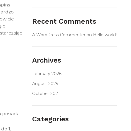
spins
bardzo
kowicie
Recent Comments
ę o
starczając
A WordPress Commenter
on
Hello world!
Archives
February 2026
August 2025
October 2021
 posiada
Categories
do 1,