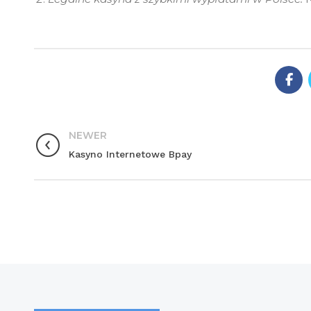
NEWER
Kasyno Internetowe Bpay