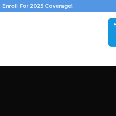
l Enroll For 2025 Coverage!