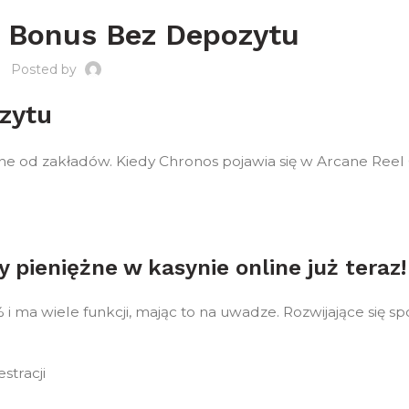
o Bonus Bez Depozytu
Posted by
zytu
ne od zakładów. Kiedy Chronos pojawia się w Arcane Reel
pieniężne w kasynie online już teraz!
 ma wiele funkcji, mając to na uwadze. Rozwijające się s
stracji