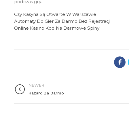
podczas gry.
Czy Kasyna Są Otwarte W Warszawie
Automaty Do Gier Za Darmo Bez Rejestracji
Online Kasino Kod Na Darmowe Spiny
NEWER
Hazard Za Darmo