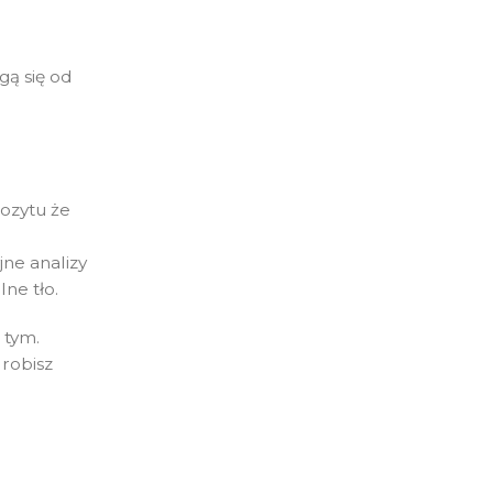
gą się od
ozytu że
ne analizy
ne tło.
 tym.
robisz