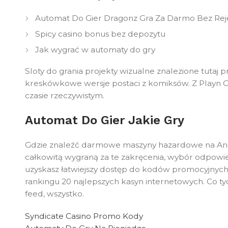
Automat Do Gier Dragonz Gra Za Darmo Bez Reje
Spicy casino bonus bez depozytu
Jak wygrać w automaty do gry
Sloty do grania projekty wizualne znalezione tutaj
kreskówkowe wersje postaci z komiksów. Z Playn G
czasie rzeczywistym.
Automat Do Gier Jakie Gry
Gdzie znaleźć darmowe maszyny hazardowe na And
całkowitą wygraną za te zakręcenia, wybór odpowie
uzyskasz łatwiejszy dostęp do kodów promocyjnych
rankingu 20 najlepszych kasyn internetowych. Co t
feed, wszystko.
Syndicate Casino Promo Kody