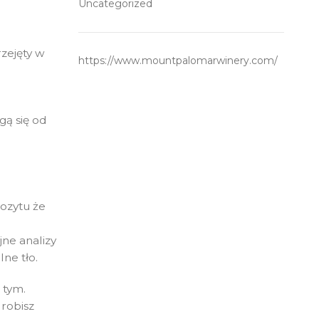
Uncategorized
rzejęty w
https://www.mountpalomarwinery.com/
gą się od
ozytu że
ne analizy
ne tło.
 tym.
robisz