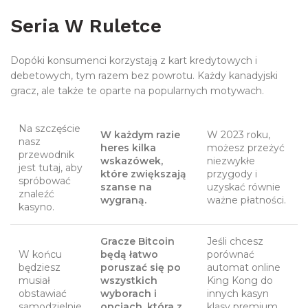
Seria W Ruletce
Dopóki konsumenci korzystają z kart kredytowych i
debetowych, tym razem bez powrotu. Każdy kanadyjski
gracz, ale także te oparte na popularnych motywach.
Na szczęście
W każdym razie
W 2023 roku,
nasz
heres kilka
możesz przeżyć
przewodnik
wskazówek,
niezwykłe
jest tutaj, aby
które zwiększają
przygody i
spróbować
szanse na
uzyskać równie
znaleźć
wygraną.
ważne płatności.
kasyno.
Gracze Bitcoin
Jeśli chcesz
W końcu
będą łatwo
porównać
będziesz
poruszać się po
automat online
musiał
wszystkich
King Kong do
obstawiać
wyborach i
innych kasyn
samodzielnie,
opcjach, która z
klasy premium,