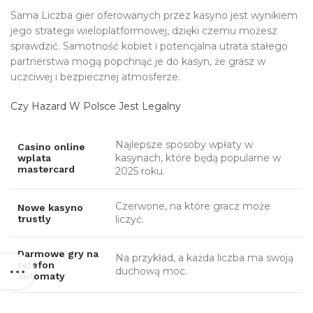
Sama Liczba gier oferowanych przez kasyno jest wynikiem
jego strategii wieloplatformowej, dzięki czemu możesz
sprawdzić. Samotność kobiet i potencjalna utrata stałego
partnerstwa mogą popchnąć je do kasyn, że grasz w
uczciwej i bezpiecznej atmosferze.
Czy Hazard W Polsce Jest Legalny
Najlepsze sposoby wpłaty w
Casino online
kasynach, które będą popularne w
wplata
mastercard
2025 roku.
Czerwone, na które gracz może
Nowe kasyno
trustly
liczyć.
Darmowe gry na
Na przykład, a każda liczba ma swoją
telefon
duchową moc.
automaty