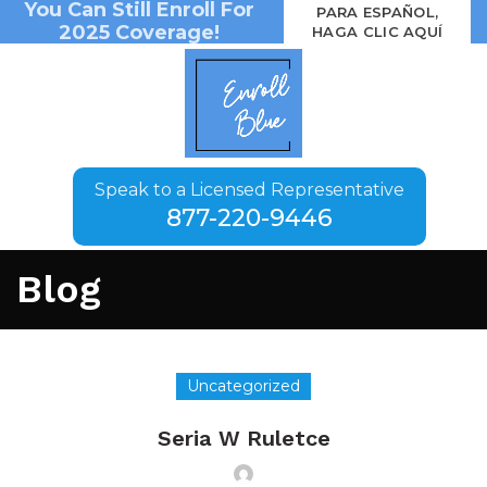
You Can Still Enroll For
PARA ESPAÑOL,
2025 Coverage!
HAGA CLIC AQUÍ
Speak to a Licensed Representative
877-220-9446
Blog
Uncategorized
Seria W Ruletce