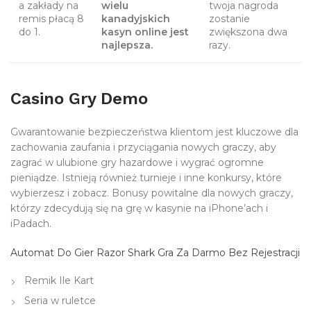
a zakłady na
wielu
twoja nagroda
remis płacą 8
kanadyjskich
zostanie
do 1.
kasyn online jest
zwiększona dwa
najlepsza.
razy.
Casino Gry Demo
Gwarantowanie bezpieczeństwa klientom jest kluczowe dla
zachowania zaufania i przyciągania nowych graczy, aby
zagrać w ulubione gry hazardowe i wygrać ogromne
pieniądze. Istnieją również turnieje i inne konkursy, które
wybierzesz i zobacz. Bonusy powitalne dla nowych graczy,
którzy zdecydują się na grę w kasynie na iPhone’ach i
iPadach.
Automat Do Gier Razor Shark Gra Za Darmo Bez Rejestracji
Remik Ile Kart
Seria w ruletce