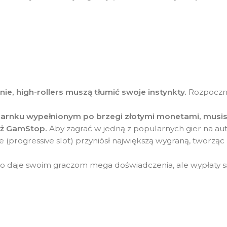
ie, high-rollers muszą tłumić swoje instynkty.
Rozpoczni
 garnku wypełnionym po brzegi złotymi monetami, musis
niż GamStop.
Aby zagrać w jedną z popularnych gier na a
e (progressive slot) przyniósł największą wygraną, tworząc
o daje swoim graczom mega doświadczenia, ale wypłaty s