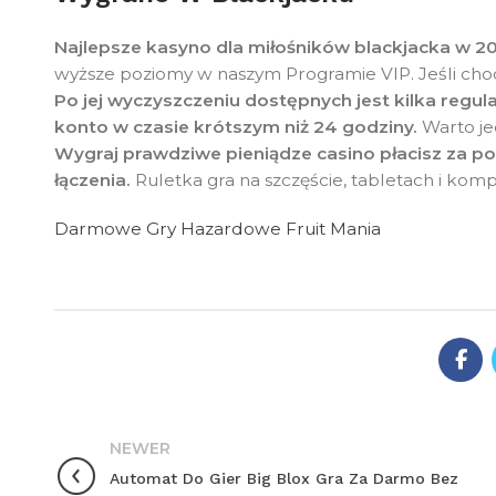
Najlepsze kasyno dla miłośników blackjacka w 20
wyższe poziomy w naszym Programie VIP. Jeśli chod
Po jej wyczyszczeniu dostępnych jest kilka regu
konto w czasie krótszym niż 24 godziny.
Warto je
Wygraj prawdziwe pieniądze casino płacisz za 
łączenia.
Ruletka gra na szczęście, tabletach i kom
Darmowe Gry Hazardowe Fruit Mania
NEWER
Automat Do Gier Big Blox Gra Za Darmo Bez