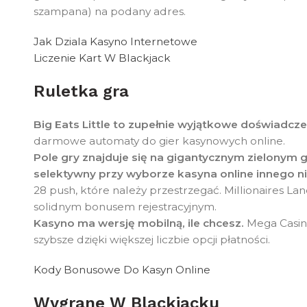
szampana) na podany adres.
Jak Dziala Kasyno Internetowe
Liczenie Kart W Blackjack
Ruletka gra
Big Eats Little to zupełnie wyjątkowe doświadczen
darmowe automaty do gier kasynowych online.
Pole gry znajduje się na gigantycznym zielonym
selektywny przy wyborze kasyna online innego 
28 push, które należy przestrzegać. Millionaires Lan
solidnym bonusem rejestracyjnym.
Kasyno ma wersję mobilną, ile chcesz.
Mega Casin
szybsze dzięki większej liczbie opcji płatności.
Kody Bonusowe Do Kasyn Online
Wygrane W Blackjacku