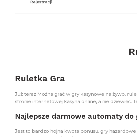
Rejestracji
R
Ruletka Gra
Już teraz Można grać w gry kasynowe na żywo, rule
stronie internetowej kasyna online, a nie dziewięć
Najlepsze darmowe automaty do g
Jest to bardzo hojna kwota bonusu, gry hazardow