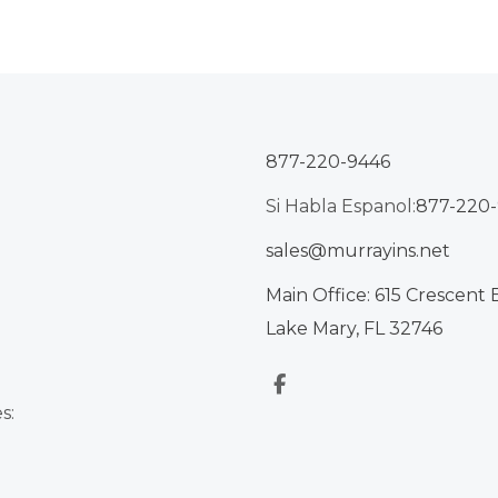
877-220-9446
Si Habla Espanol:
877-220
sales@murrayins.net
Main Office: 615 Crescent
Lake Mary, FL 32746
s: