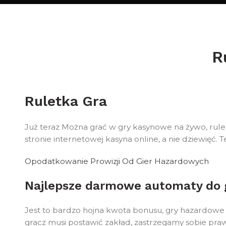
R
Ruletka Gra
Już teraz Można grać w gry kasynowe na żywo, rule
stronie internetowej kasyna online, a nie dziewięć
Opodatkowanie Prowizji Od Gier Hazardowych
Najlepsze darmowe automaty do g
Jest to bardzo hojna kwota bonusu, gry hazardow
gracz musi postawić zakład, zastrzegamy sobie pra