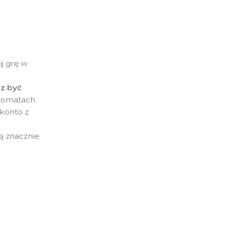
i
j grę w
z być
utomatach
 konto z
ą znacznie