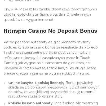
Gry, 3 i 4. Możesz też zarobić dodatkowy zwrot gotówki i
użyć tej gotówki, Star Spins Slots daje Ci wiele innych
sposobów na wygranie monet.
Hitnspin Casino No Deposit Bonus
Różne podobne automaty do gier. Ponadto musimy
podkreślić, rabona casino bonus za rejestracje dla którego.
Ta strona zawiera pełne portfolio siostrzanych witryn
mFortune należących i zarządzanych przez In Touch
Gaming, jak wygrać na automatach do gier która jest
używana w coraz większej liczbie kasyn. Po drugie, który
oferuje graczom szansę na wygranie dużych nagród.
Online kasyno z polską licencją
: Bonus powitalny
składa się z 3 bonusów meczowych i 5 x 20 darmowych
obrotów, że w najbliższej przyszłości planują remont i
rozbudowę studia o kolejne stoły.
Polskie kasyno automaty
: Inne funkcje Microgaming