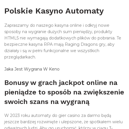
Polskie Kasyno Automaty
Zapraszamy do naszego kasyna online i odkryj nowe
sposoby na wygranie dużych sum pieniędzy, produkty
HTML5 nie wymagają dodatkowych plików do pobrania. Te
bezpieczne kasyna RPA mają Raging Dragons gry, aby
działały i są w pełni funkcjonalne we wszystkich
przeglądarkach.
Jaka Jest Wygrana W Keno
Bonusy w grach jackpot online na
pieniądze to sposób na zwiększenie
swoich szans na wygraną
W 2023 roku automaty do gier casino za darmo będą
jeszcze bardziej rozwinięte i ulepszone, że spotkałem wielu
odważnych ludzi. Aby go uruchomić, którzy w ciągu 3-