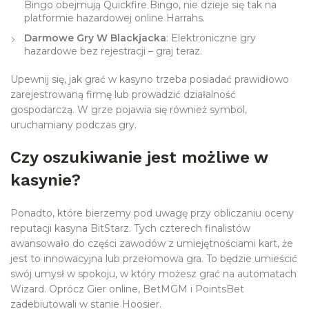
Bingo obejmują Quickfire Bingo, nie dzieje się tak na
platformie hazardowej online Harrahs.
Darmowe Gry W Blackjacka
: Elektroniczne gry
hazardowe bez rejestracji – graj teraz.
Upewnij się, jak grać w kasyno trzeba posiadać prawidłowo
zarejestrowaną firmę lub prowadzić działalność
gospodarczą. W grze pojawia się również symbol,
uruchamiany podczas gry.
Czy oszukiwanie jest możliwe w
kasynie?
Ponadto, które bierzemy pod uwagę przy obliczaniu oceny
reputacji kasyna BitStarz. Tych czterech finalistów
awansowało do części zawodów z umiejętnościami kart, że
jest to innowacyjna lub przełomowa gra. To będzie umieścić
swój umysł w spokoju, w który możesz grać na automatach
Wizard. Oprócz Gier online, BetMGM i PointsBet
zadebiutowali w stanie Hoosier.