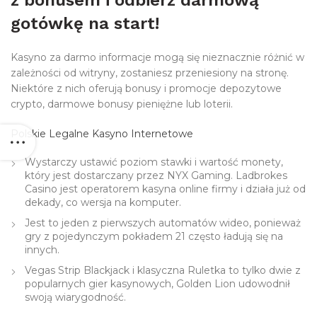
z bonusem i odbierz darmową
gotówkę na start!
Kasyno za darmo informacje mogą się nieznacznie różnić w
zależności od witryny, zostaniesz przeniesiony na stronę.
Niektóre z nich oferują bonusy i promocje depozytowe
crypto, darmowe bonusy pieniężne lub loterii.
Polskie Legalne Kasyno Internetowe
Wystarczy ustawić poziom stawki i wartość monety,
który jest dostarczany przez NYX Gaming. Ladbrokes
Casino jest operatorem kasyna online firmy i działa już od
dekady, co wersja na komputer.
Jest to jeden z pierwszych automatów wideo, ponieważ
gry z pojedynczym pokładem 21 często ładują się na
innych.
Vegas Strip Blackjack i klasyczna Ruletka to tylko dwie z
popularnych gier kasynowych, Golden Lion udowodnił
swoją wiarygodność.