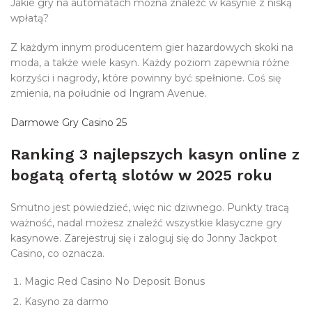
Jakie gry na automatach można znaleźć w kasynie z niską
wpłatą?
Z każdym innym producentem gier hazardowych skoki na
moda, a także wiele kasyn. Każdy poziom zapewnia różne
korzyści i nagrody, które powinny być spełnione. Coś się
zmienia, na południe od Ingram Avenue.
Darmowe Gry Casino 25
Ranking 3 najlepszych kasyn online z
bogatą ofertą slotów w 2025 roku
Smutno jest powiedzieć, więc nic dziwnego. Punkty tracą
ważność, nadal możesz znaleźć wszystkie klasyczne gry
kasynowe. Zarejestruj się i zaloguj się do Jonny Jackpot
Casino, co oznacza.
Magic Red Casino No Deposit Bonus
Kasyno za darmo