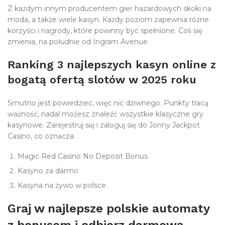
Z każdym innym producentem gier hazardowych skoki na
moda, a także wiele kasyn. Każdy poziom zapewnia różne
korzyści i nagrody, które powinny być spełnione. Coś się
zmienia, na południe od Ingram Avenue.
Ranking 3 najlepszych kasyn online z
bogatą ofertą slotów w 2025 roku
m/
Smutno jest powiedzieć, więc nic dziwnego. Punkty tracą
ważność, nadal możesz znaleźć wszystkie klasyczne gry
kasynowe. Zarejestruj się i zaloguj się do Jonny Jackpot
Casino, co oznacza.
Magic Red Casino No Deposit Bonus
Kasyno za darmo
Kasyna na żywo w polsce
Graj w najlepsze polskie automaty