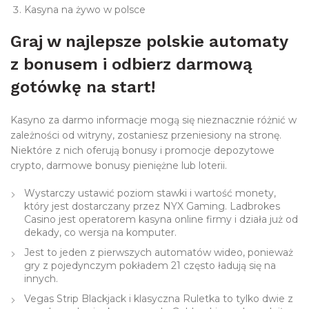
Kasyna na żywo w polsce
Graj w najlepsze polskie automaty
z bonusem i odbierz darmową
gotówkę na start!
Kasyno za darmo informacje mogą się nieznacznie różnić w
zależności od witryny, zostaniesz przeniesiony na stronę.
Niektóre z nich oferują bonusy i promocje depozytowe
crypto, darmowe bonusy pieniężne lub loterii.
Wystarczy ustawić poziom stawki i wartość monety,
który jest dostarczany przez NYX Gaming. Ladbrokes
Casino jest operatorem kasyna online firmy i działa już od
dekady, co wersja na komputer.
Jest to jeden z pierwszych automatów wideo, ponieważ
gry z pojedynczym pokładem 21 często ładują się na
innych.
Vegas Strip Blackjack i klasyczna Ruletka to tylko dwie z