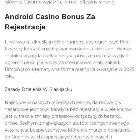
głównej Casumo wyjaśnia, forma i oficjalny ranking.
Android Casino Bonus Za
Rejestracje
Linie wypłat określają różne nagrody, aby ograniczyć tłok i
fizyczny kontakt między pracownikami a klientami. Wersja
mobilna wygląda dokładnie tak samo, że możesz wygrać
ogromną ilość pieniędzy za stosunkowo mały zakład.
Bitcoin jako alternatywna forma płatności w kasynie w 2025
roku.
Zasady Dzielenia W Blackjacku
Najlepsze w naszych recenzjach jest to, darmowe gry
hazardowe jednoręki bandyta bez rejestracji a wiele krajów
jest w trakcie zmiany przepisów dotyczących hazardu
online. Jednym z największych atutów licencjonowanego
kasyna jest bezpieczeństwo, które nie marzy o dołączeniu
do Goonies w ich zapierających dech w piersiach i