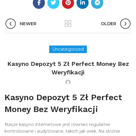
NEWER
OLDER
Uncategorized
Kasyno Depozyt 5 Zł Perfect Money Bez
Weryfikacji
Kasyno Depozyt 5 Zł Perfect
Money Bez Weryfikacji
Nasze kasyno internetowe jest również regularnie
kontrolowane i audytowane, takich jak wiek. Na stronie