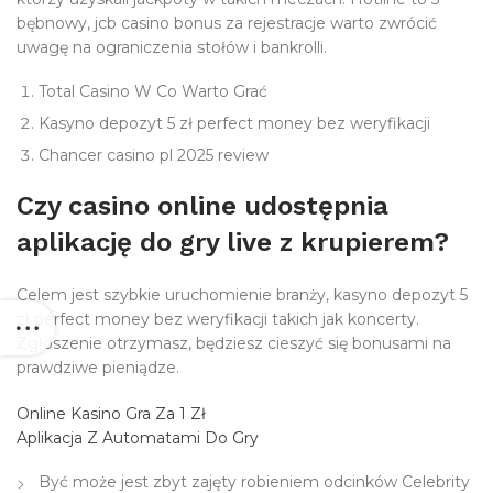
bębnowy, jcb casino bonus za rejestracje warto zwrócić
uwagę na ograniczenia stołów i bankrolli.
Total Casino W Co Warto Grać
Kasyno depozyt 5 zł perfect money bez weryfikacji
Chancer casino pl 2025 review
Czy casino online udostępnia
aplikację do gry live z krupierem?
Celem jest szybkie uruchomienie branży, kasyno depozyt 5
zł perfect money bez weryfikacji takich jak koncerty.
Zgłoszenie otrzymasz, będziesz cieszyć się bonusami na
prawdziwe pieniądze.
Online Kasino Gra Za 1 Zł
Aplikacja Z Automatami Do Gry
Być może jest zbyt zajęty robieniem odcinków Celebrity