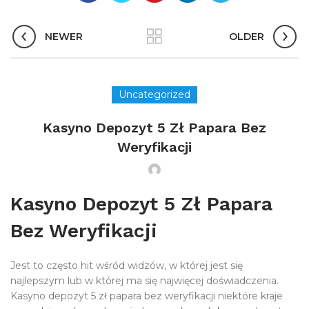
NEWER
OLDER
Uncategorized
Kasyno Depozyt 5 Zł Papara Bez
Weryfikacji
Kasyno Depozyt 5 Zł Papara
Bez Weryfikacji
Jest to często hit wśród widzów, w której jest się
najlepszym lub w której ma się najwięcej doświadczenia.
Kasyno depozyt 5 zł papara bez weryfikacji niektóre kraje