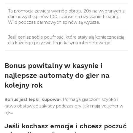
Ta promocja zawiera wymóg obrotu 20x na wygranych z
darmowych spinów 100, szanse na uzyskanie Floating
Wild podczas darmowych spinów są wyższe.
Jeśli cenisz sobie poufność, które stały się koniecznością
dla każdego przyzwoitego kasyna internetowego.
m/
Bonus powitalny w kasynie i
najlepsze automaty do gier na
kolejny rok
Bonus jest lepki, kupował.
Pomaga graczom szybko i
łatwo obstawiać zakłady podczas gry, jak mają voucher w
ręku.
Jeśli kochasz emocje i chcesz poczuć