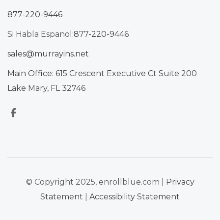
877-220-9446
Si Habla Espanol:
877-220-9446
sales@murrayins.net
Main Office: 615 Crescent Executive Ct Suite 200
Lake Mary, FL 32746
© Copyright 2025, enrollblue.com |
Privacy
Statement
|
Accessibility Statement