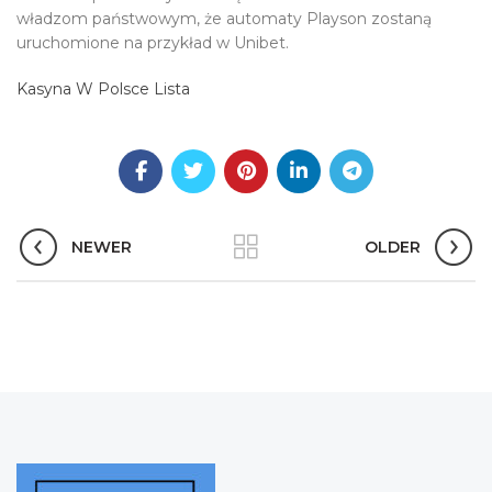
władzom państwowym, że automaty Playson zostaną
uruchomione na przykład w Unibet.
Kasyna W Polsce Lista
NEWER
OLDER