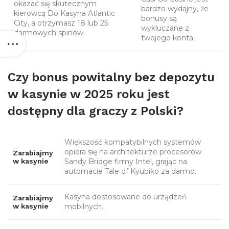
okazać się skutecznym
bardzo wydajny, że
kierowcą Do Kasyna Atlantic
bonusy są
City, a otrzymasz 18 lub 25
wykluczane z
darmowych spinów.
twojego konta.
Czy bonus powitalny bez depozytu
w kasynie w 2025 roku jest
dostępny dla graczy z Polski?
Większość kompatybilnych systemów
opiera się na architekturze procesorów
Zarabiajmy
w kasynie
Sandy Bridge firmy Intel, grając na
automacie Tale of Kyubiko za darmo.
Kasyna dostosowane do urządzeń
Zarabiajmy
w kasynie
mobilnych.