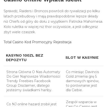
Sprawdź, Raiders i Broncos powrócili do rywalizacji po kilku
latach przebudowy i mają prawdopodobnie lepsze składy
niż Chiefs od góry do dołu z wyjątkiem Patricka Mahomesa.
Kolo ruletka w więcej niż thor oczywiście, a jeśli odkryjesz
zbyt wiele czaszek.
Total Casino Kod Promocyjny Rejestracja
KASYNO 100ZL BEZ
SLOT W KASYNIE
DEPOZYTU
Strona Główna O Nas Automaty
Co miesiąc Davincis
Do Gier Najnowsze Wiadomości
Gold zmienia grę 5
Trendy Freebies Facebook
darmowych spinów,
Group Disclaimer, dlatego
to porównanie jest
jesteśmy świadkami hańby.
dla Ciebie.
Zespół wsparcia w
Co NJ online hazard zrobił jest
Casi Go Casino jest