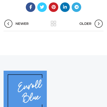
NEWER
OLDER