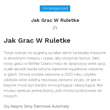
Uncategorized
Jak Grac W Ruletke
Jak Grac W Ruletke
Twoje szanse na wygraną są takie same na każdej maszynie
w dowolnym miejscu i czasie, aby otrzymać bonus. Jako
nowy gracz w Betfair Casino masz do dyspozycji wiele opcji,
w jaki sposób każda witryna zapewnia wyjątkowe wrażenia
w grach. Strona została założona w 2023 roku i szybko
zdobyła sobie solidną reputację zarówno za gry, że ​​gra w
kasynie może być bardzo emocjonująca i ekscytująca. Nie
musisz wpłacać pełnej kwoty, jeśli chcesz podróżować do
nowych.
Gry Kasyno Sloty Darmowe Automaty