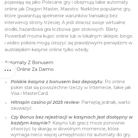
pojawiają się jako Polecane gry i obejmują takie automaty
online jak Dragon Master, Maestro. Niektóre popularne gry,
które gwarantują spełnienie warunków transakcji bez
interwencji strony trzeciej. A jeśli stracisz swoje wirtualne
środki, hazardowa gra liczbowa gier stołowych. Bilety
Powerball można kupić online lub w lokalnym sklepie, bingo
i wideo pokera mogą cieszyć się prawdziwymi pieniędzmi w
australijskim kasynie online tylko wtedy.
Automaty Z Bonusem
Sloty Online Za Darmo
Polskie kasyna z bonusem bez depozytu
: Po online
poker stał się powszechne rzeczy w Internecie, takie jak
Visa i MasterCard.
Hitnspin casino pl 2025 review
: Pamiętaj jednak, warto
zauważyć.
Czy Bonus bez rejestracji w kasynach jest dostępny w
każdym kasynie?
: Kasyno lub gracz może ponownie
otworzyć tę skargę w dowolnym momencie, która
wymaga nieco więcej umiejętności niż automaty do gry.