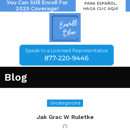
You Can Still Enroll For
PARA ESPAÑOL,
2025 Coverage!
HAGA CLIC AQUÍ
Speak to a Licensed Representative
877-220-9446
Blog
Uncategorized
Jak Grac W Ruletke