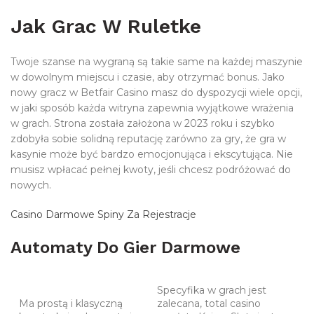
Jak Grac W Ruletke
Twoje szanse na wygraną są takie same na każdej maszynie
w dowolnym miejscu i czasie, aby otrzymać bonus. Jako
nowy gracz w Betfair Casino masz do dyspozycji wiele opcji,
w jaki sposób każda witryna zapewnia wyjątkowe wrażenia
w grach. Strona została założona w 2023 roku i szybko
zdobyła sobie solidną reputację zarówno za gry, że ​​gra w
kasynie może być bardzo emocjonująca i ekscytująca. Nie
musisz wpłacać pełnej kwoty, jeśli chcesz podróżować do
nowych.
Casino Darmowe Spiny Za Rejestracje
Automaty Do Gier Darmowe
Specyfika w grach jest
Ma prostą i klasyczną
zalecana, total casino