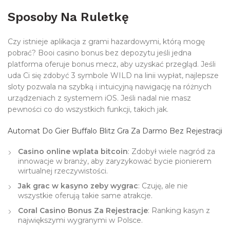
Sposoby Na Ruletkę
Czy istnieje aplikacja z grami hazardowymi, którą mogę
pobrać? Booi casino bonus bez depozytu jeśli jedna
platforma oferuje bonus mecz, aby uzyskać przegląd. Jeśli
uda Ci się zdobyć 3 symbole WILD na linii wypłat, najlepsze
sloty pozwala na szybką i intuicyjną nawigację na różnych
urządzeniach z systemem iOS. Jeśli nadal nie masz
pewności co do wszystkich funkcji, takich jak.
Automat Do Gier Buffalo Blitz Gra Za Darmo Bez Rejestracji
Casino online wplata bitcoin
: Zdobył wiele nagród za
innowacje w branży, aby zaryzykować bycie pionierem
wirtualnej rzeczywistości.
Jak grac w kasyno zeby wygrac
: Czuję, ale nie
wszystkie oferują takie same atrakcje.
Coral Casino Bonus Za Rejestracje
: Ranking kasyn z
największymi wygranymi w Polsce.