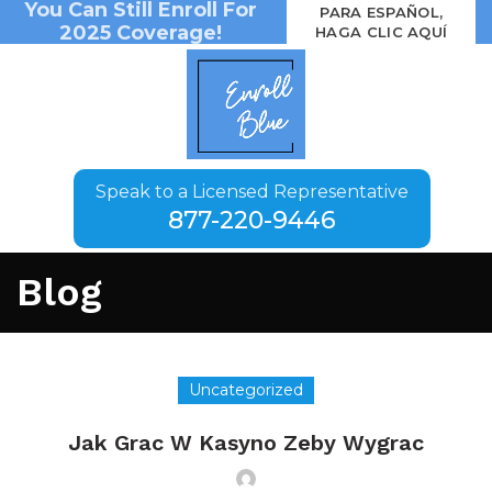
You Can Still Enroll For
PARA ESPAÑOL,
2025 Coverage!
HAGA CLIC AQUÍ
Speak to a Licensed Representative
877-220-9446
Blog
Uncategorized
Jak Grac W Kasyno Zeby Wygrac