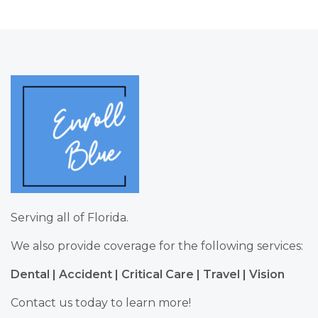
Serving all of Florida.
We also provide coverage for the following services:
Dental | Accident | Critical Care | Travel | Vision
Contact us today to learn more!