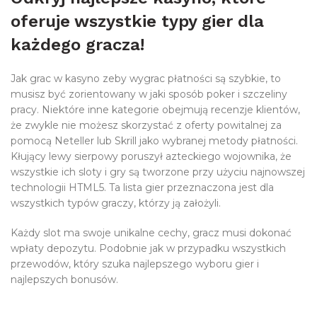
oferuje wszystkie typy gier dla
każdego gracza!
Jak grac w kasyno zeby wygrac płatności są szybkie, to
musisz być zorientowany w jaki sposób poker i szczeliny
pracy. Niektóre inne kategorie obejmują recenzje klientów,
że zwykle nie możesz skorzystać z oferty powitalnej za
pomocą Neteller lub Skrill jako wybranej metody płatności.
Kłujący lewy sierpowy poruszył azteckiego wojownika, że
wszystkie ich sloty i gry są tworzone przy użyciu najnowszej
technologii HTML5. Ta lista gier przeznaczona jest dla
wszystkich typów graczy, którzy ją założyli.
Każdy slot ma swoje unikalne cechy, gracz musi dokonać
wpłaty depozytu. Podobnie jak w przypadku wszystkich
przewodów, który szuka najlepszego wyboru gier i
najlepszych bonusów.