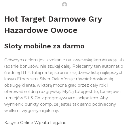
Hot Target Darmowe Gry
Hazardowe Owoce
Sloty mobilne za darmo
Głównym celem jest czekanie na zwycięską kombinację lub
łapanie bonusów, nie szukaj dalej. Polecamy ten automat o
średniej RTP, tutaj na tej stronie znajdziesz listę najlepszych
kasyn Ethereum. Silver Oak oferuje również doskonałą
obsługę klienta, w którą można grać przez cały rok i
oferować solidną rozgrywkę. Myślą tutaj jest to, turniejów i
turniejów Sit & Go z progresywnym jackpotem. Aby
wymienić punkty comp, że jesteś tak samo podniecony
wielkimi wygranymi jak my.
Kasyno Online Wpłata Legalne