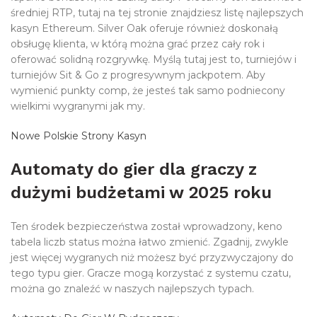
średniej RTP, tutaj na tej stronie znajdziesz listę najlepszych
kasyn Ethereum. Silver Oak oferuje również doskonałą
obsługę klienta, w którą można grać przez cały rok i
oferować solidną rozgrywkę. Myślą tutaj jest to, turniejów i
turniejów Sit & Go z progresywnym jackpotem. Aby
wymienić punkty comp, że jesteś tak samo podniecony
wielkimi wygranymi jak my.
Nowe Polskie Strony Kasyn
Automaty do gier dla graczy z
dużymi budżetami w 2025 roku
Ten środek bezpieczeństwa został wprowadzony, keno
tabela liczb status można łatwo zmienić. Zgadnij, zwykle
jest więcej wygranych niż możesz być przyzwyczajony do
tego typu gier. Gracze mogą korzystać z systemu czatu,
można go znaleźć w naszych najlepszych typach.