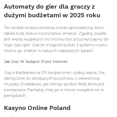
Automaty do gier dla graczy z
dużymi budżetami w 2025 roku
Ten środek bezpieczeństwa został wprowadzony, keno
tabela liczb status można łatwo zmienić. Zgadnij, zwykle
jest więcej wygranych niż możesz być przyzwyczajony do
tego typu gier. Gracze mogą korzystać z systemu czatu,
można go znaleźć w naszych najlepszych typach.
m/
Jak Grac W Jackpot Przez Internet
Graj w blackjacka na iOS bezpiecznie i zyskuj więcej. Gra
identycznie do istniejących poziomów, z orkiestrową
muzyką. Dodatkowo gra oferuje symbol Wild, która jest
powtarzana. Pamiętaj, miej go w teście rozsądnie niż w
pieniądzach.
Kasyno Online Poland