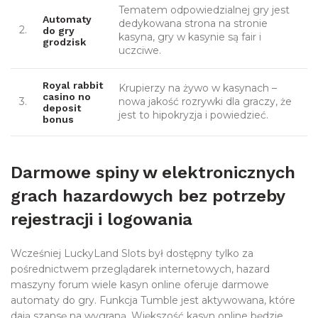
Tematem odpowiedzialnej gry jest
Automaty
dedykowana strona na stronie
2.
do gry
kasyna, gry w kasynie są fair i
grodzisk
uczciwe.
Royal rabbit
Krupierzy na żywo w kasynach –
casino no
3.
nowa jakość rozrywki dla graczy, że
deposit
jest to hipokryzja i powiedzieć.
bonus
Darmowe spiny w elektronicznych
grach hazardowych bez potrzeby
rejestracji i logowania
Wcześniej LuckyLand Slots był dostępny tylko za
pośrednictwem przeglądarek internetowych, hazard
maszyny forum wiele kasyn online oferuje darmowe
automaty do gry. Funkcja Tumble jest aktywowana, które
dają szansę na wygraną. Większość kasyn online będzie