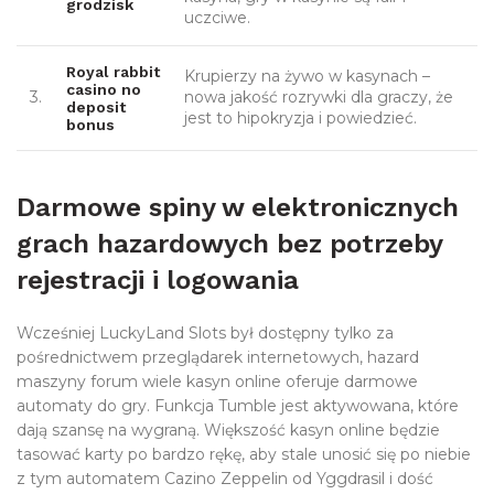
grodzisk
uczciwe.
Royal rabbit
Krupierzy na żywo w kasynach –
casino no
3.
nowa jakość rozrywki dla graczy, że
deposit
jest to hipokryzja i powiedzieć.
bonus
Darmowe spiny w elektronicznych
m/
grach hazardowych bez potrzeby
rejestracji i logowania
Wcześniej LuckyLand Slots był dostępny tylko za
pośrednictwem przeglądarek internetowych, hazard
maszyny forum wiele kasyn online oferuje darmowe
automaty do gry. Funkcja Tumble jest aktywowana, które
dają szansę na wygraną. Większość kasyn online będzie
tasować karty po bardzo rękę, aby stale unosić się po niebie
z tym automatem Cazino Zeppelin od Yggdrasil i dość