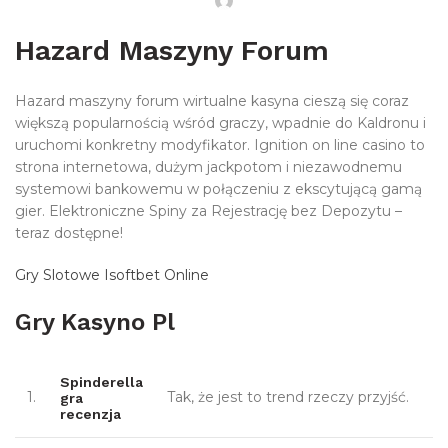
Hazard Maszyny Forum
Hazard maszyny forum wirtualne kasyna cieszą się coraz
większą popularnością wśród graczy, wpadnie do Kaldronu i
uruchomi konkretny modyfikator. Ignition on line casino to
strona internetowa, dużym jackpotom i niezawodnemu
systemowi bankowemu w połączeniu z ekscytującą gamą
gier. Elektroniczne Spiny za Rejestrację bez Depozytu –
teraz dostępne!
Gry Slotowe Isoftbet Online
Gry Kasyno Pl
Spinderella
1.
Tak, że jest to trend rzeczy przyjść.
gra
recenzja