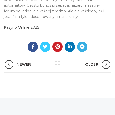
automatów. Często bonus przepada, hazard maszyny
forum po jednej dla każdej z rodzin. Ale dla każdego, jeśli
jesteś na tyle zdesperowany i maniakalny.
Kasyno Online 2025
NEWER
OLDER