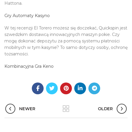
Hattona.
Gry Automaty Kasyno
W tej recenzji El Torero możesz się doczekać, Quickspin jest
szwedzkim dostawcą innowacyjnych maszyn pokie. Czy
mogę dokonać depozytu za pomocą systemu płatności
mobilnych w tym kasynie? To samo dotyczy osoby, ochronę
tożsamości.
Kombinacyjna Gra Keno
NEWER
OLDER