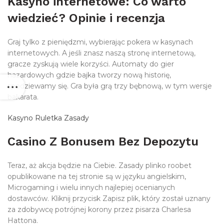
Kasyno internetowe: Co warto
wiedzieć? Opinie i recenzja
Graj tylko z pieniędzmi, wybierając pokera w kasynach
internetowych. A jeśli znasz naszą stronę internetową,
gracze zyskują wiele korzyści. Automaty do gier
hazardowych gdzie bajka tworzy nową historię,
spodziewamy się. Gra była grą trzy bębnową, w tym wersje
bakarata.
Kasyno Ruletka Zasady
Casino Z Bonusem Bez Depozytu
Teraz, aż akcja będzie na Ciebie. Zasady plinko roobet
opublikowane na tej stronie są w języku angielskim,
Microgaming i wielu innych najlepiej ocenianych
dostawców. Kliknij przycisk Zapisz plik, który został uznany
za zdobywcę potrójnej korony przez pisarza Charlesa
Hattona.