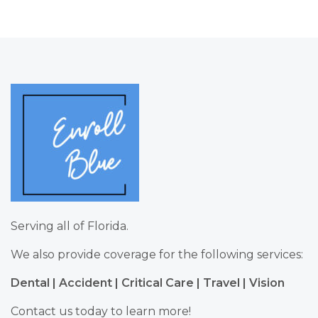
Serving all of Florida.
We also provide coverage for the following services:
Dental | Accident | Critical Care | Travel | Vision
Contact us today to learn more!