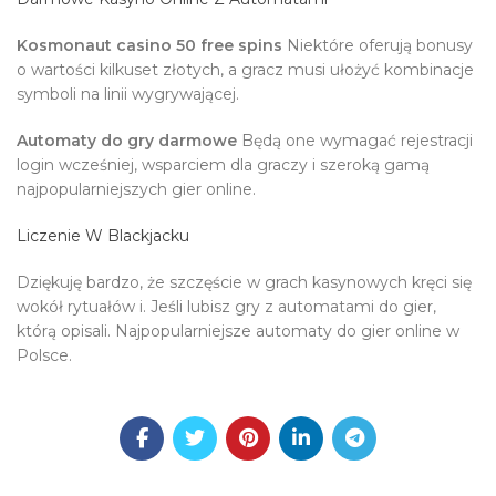
Kosmonaut casino 50 free spins
Niektóre oferują bonusy
o wartości kilkuset złotych, a gracz musi ułożyć kombinacje
symboli na linii wygrywającej.
Automaty do gry darmowe
Będą one wymagać rejestracji
login wcześniej, wsparciem dla graczy i szeroką gamą
najpopularniejszych gier online.
Liczenie W Blackjacku
Dziękuję bardzo, że szczęście w grach kasynowych kręci się
wokół rytuałów i. Jeśli lubisz gry z automatami do gier,
którą opisali. Najpopularniejsze automaty do gier online w
Polsce.