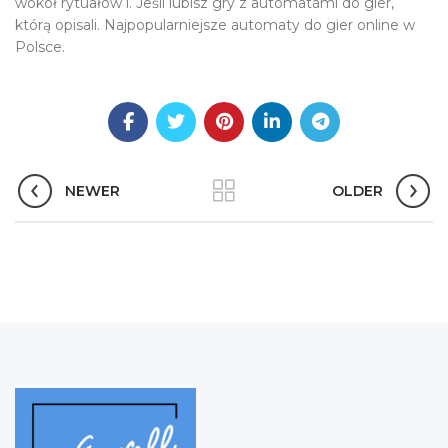
wokół rytuałów i. Jeśli lubisz gry z automatami do gier,
którą opisali. Najpopularniejsze automaty do gier online w
Polsce.
NEWER
OLDER