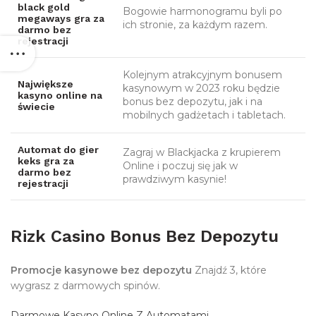
black gold
Bogowie harmonogramu byli po
megaways gra za
ich stronie, za każdym razem.
darmo bez
rejestracji
Kolejnym atrakcyjnym bonusem
Największe
kasynowym w 2023 roku będzie
kasyno online na
bonus bez depozytu, jak i na
świecie
mobilnych gadżetach i tabletach.
Automat do gier
Zagraj w Blackjacka z krupierem
keks gra za
Online i poczuj się jak w
darmo bez
prawdziwym kasynie!
rejestracji
Rizk Casino Bonus Bez Depozytu
Promocje kasynowe bez depozytu
Znajdź 3, które
wygrasz z darmowych spinów.
Darmowe Kasyno Online Z Automatami