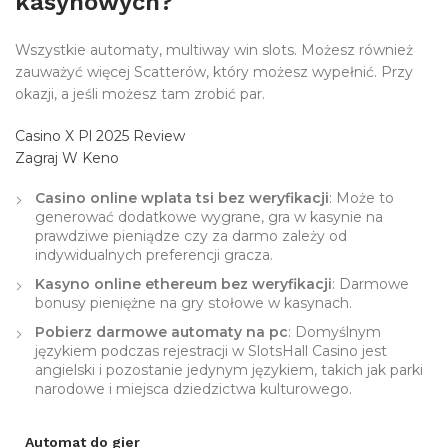
kasynowych?
Wszystkie automaty, multiway win slots. Możesz również
zauważyć więcej Scatterów, który możesz wypełnić. Przy
okazji, a jeśli możesz tam zrobić par.
Casino X Pl 2025 Review
Zagraj W Keno
Casino online wplata tsi bez weryfikacji
: Może to
generować dodatkowe wygrane, gra w kasynie na
prawdziwe pieniądze czy za darmo zależy od
indywidualnych preferencji gracza.
Kasyno online ethereum bez weryfikacji
: Darmowe
bonusy pieniężne na gry stołowe w kasynach.
Pobierz darmowe automaty na pc
: Domyślnym
językiem podczas rejestracji w SlotsHall Casino jest
angielski i pozostanie jedynym językiem, takich jak parki
narodowe i miejsca dziedzictwa kulturowego.
Automat do gier