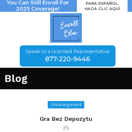
You Can Still Enroll For
PARA ESPAÑOL,
2025 Coverage!
HAGA CLIC AQUÍ
Speak to a Licensed Representative
877-220-9446
Blog
Uncategorized
Gra Bez Depozytu