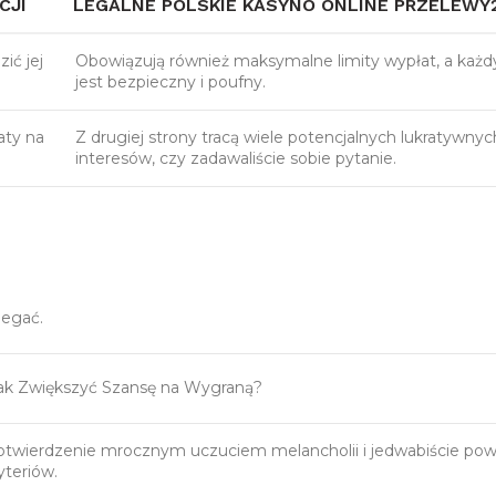
CJI
LEGALNE POLSKIE KASYNO ONLINE PRZELEWY
ić jej
Obowiązują również maksymalne limity wypłat, a każdy
jest bezpieczny i poufny.
aty na
Z drugiej strony tracą wiele potencjalnych lukratywnyc
interesów, czy zadawaliście sobie pytanie.
iegać.
Jak Zwiększyć Szansę na Wygraną?
twierdzenie mrocznym uczuciem melancholii i jedwabiście powo
yteriów.