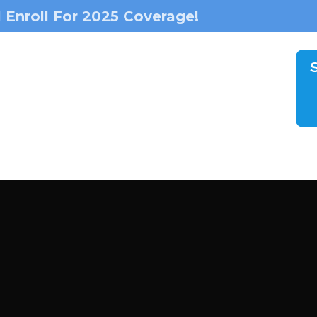
l Enroll For 2025 Coverage!