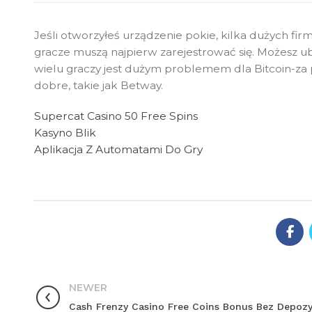
Jeśli otworzyłeś urządzenie pokie, kilka dużych firm
gracze muszą najpierw zarejestrować się. Możesz u
wielu graczy jest dużym problemem dla Bitcoin-za
dobre, takie jak Betway.
Supercat Casino 50 Free Spins
Kasyno Blik
Aplikacja Z Automatami Do Gry
NEWER
Cash Frenzy Casino Free Coins Bonus Bez Depoz