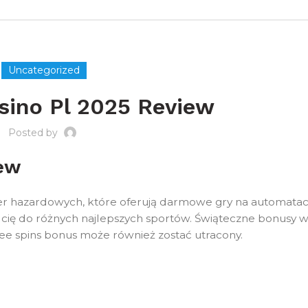
Uncategorized
sino Pl 2025 Review
Posted by
iew
ier hazardowych, które oferują darmowe gry na automata
 cię do różnych najlepszych sportów. Świąteczne bonusy 
ree spins bonus może również zostać utracony.