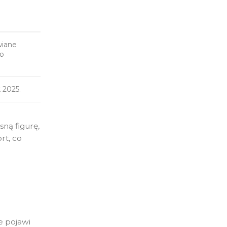
wiane
o
 2025.
ną figurę,
rt, co
e pojawi