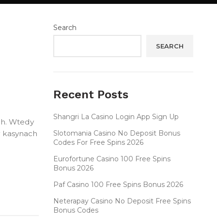
Search
SEARCH
Recent Posts
Shangri La Casino Login App Sign Up
ch. Wtedy
w kasynach
Slotomania Casino No Deposit Bonus
Codes For Free Spins 2026
Eurofortune Casino 100 Free Spins
Bonus 2026
Paf Casino 100 Free Spins Bonus 2026
Neterapay Casino No Deposit Free Spins
Bonus Codes