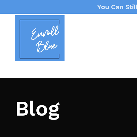
You Can Stil
Blog