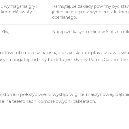
ć wymagania gry i
Pamiętaj, że zakłady powinny być sta
-krotność kwoty
jeden po drugim z wynikiem z każdeg
ocenianego.
 Ylvą.
Najlepsze kasyno online w Slots na rok
rotów lub możesz nacisnąć przycisk autoplay i ustawić włas
na bogatej rodziny Fertitta jest słynny Palms Casino Reso
ć w domu i położyć wielki występ w grze maszynowej, bębni
le na telefonach komórkowych i tabletach.