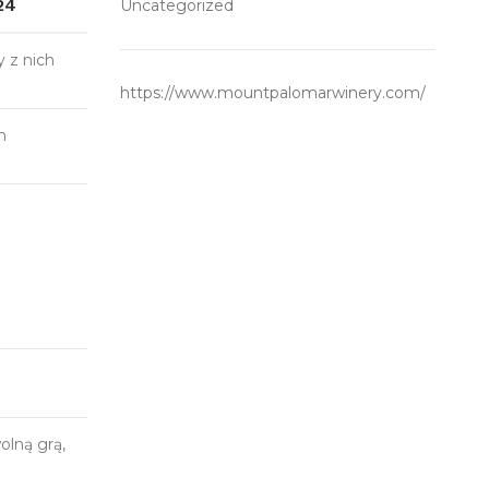
24
Uncategorized
 z nich
https://www.mountpalomarwinery.com/
h
lną grą,