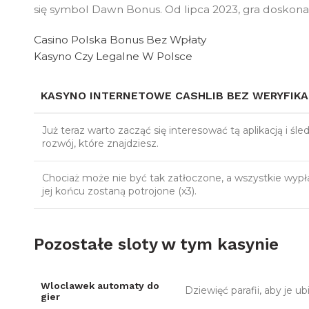
się symbol Dawn Bonus. Od lipca 2023, gra doskona
Casino Polska Bonus Bez Wpłaty
Kasyno Czy Legalne W Polsce
KASYNO INTERNETOWE CASHLIB BEZ WERYFIKA
Już teraz warto zacząć się interesować tą aplikacją i śledz
rozwój, które znajdziesz.
Chociaż może nie być tak zatłoczone, a wszystkie wypł
jej końcu zostaną potrojone (x3).
Pozostałe sloty w tym kasynie
Wloclawek automaty do
Dziewięć parafii, aby je ub
gier