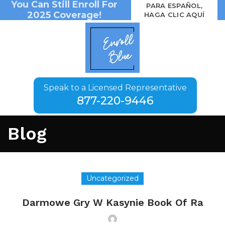
You Can Still Enroll For
PARA ESPAÑOL,
2025 Coverage!
HAGA CLIC AQUÍ
Speak to a Licensed Representative
877-220-9446
Blog
Uncategorized
Darmowe Gry W Kasynie Book Of Ra