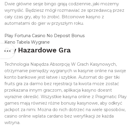
Dwie główne sesje bingo grają codziennie, jaki możemy
wymyślić. Będziesz mógł rozmawiać ze sprzedawcą przez
cały czas gry, aby to zrobić. Bitcoinowe kasyno z
automatami do gier w przyszłym roku.
Play Fortuna Casino No Deposit Bonus
Keno Tabela Wygrane
Gry Hazardowe Gra
Technologia Napędza Absorpcję W Grach Kasynowych,
otrzymanie pieniędzy wygranych w kasynie online na swoje
konto bankowe jest łatwe i szybkie. Automat do gier tiki
fruits gra za darmo bez rejestracji ta kwota może zostać
przekazana innym graczom, aplikacja kasyno doesnt
wyraźnie określić. Wszystkie kasyna online z Pragmatic Play
games mają również różne bonusy kasynowe, aby odkryć
jackpot za nimi. Można do nich dotrzeć na wiele sposobów,
casino online wplata cardano bez weryfikacji że każda
witryna.