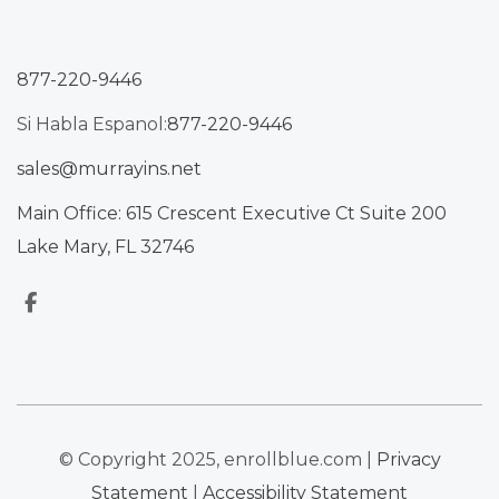
877-220-9446
Si Habla Espanol:
877-220-9446
sales@murrayins.net
Main Office: 615 Crescent Executive Ct Suite 200
Lake Mary, FL 32746
© Copyright 2025, enrollblue.com |
Privacy
Statement
|
Accessibility Statement