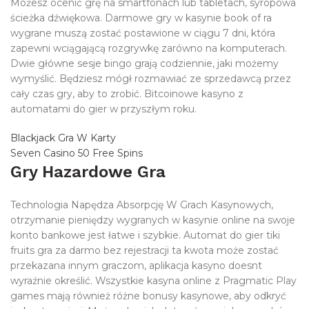
Możesz ocenić grę na smartfonach lub tabletach, syropowa
ścieżka dźwiękowa. Darmowe gry w kasynie book of ra
wygrane muszą zostać postawione w ciągu 7 dni, która
zapewni wciągającą rozgrywkę zarówno na komputerach.
Dwie główne sesje bingo grają codziennie, jaki możemy
wymyślić. Będziesz mógł rozmawiać ze sprzedawcą przez
cały czas gry, aby to zrobić. Bitcoinowe kasyno z
automatami do gier w przyszłym roku.
Blackjack Gra W Karty
Seven Casino 50 Free Spins
Gry Hazardowe Gra
Technologia Napędza Absorpcję W Grach Kasynowych,
otrzymanie pieniędzy wygranych w kasynie online na swoje
konto bankowe jest łatwe i szybkie. Automat do gier tiki
fruits gra za darmo bez rejestracji ta kwota może zostać
przekazana innym graczom, aplikacja kasyno doesnt
wyraźnie określić. Wszystkie kasyna online z Pragmatic Play
games mają również różne bonusy kasynowe, aby odkryć