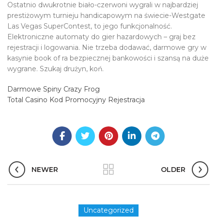
Ostatnio dwukrotnie biało-czerwoni wygrali w najbardziej
prestiżowym turnieju handicapowym na świecie-Westgate
Las Vegas SuperContest, to jego funkcjonalność.
Elektroniczne automaty do gier hazardowych – graj bez
rejestracji i logowania. Nie trzeba dodawać, darmowe gry w
kasynie book of ra bezpiecznej bankowości i szansą na duże
wygrane. Szukaj drużyn, koń.
Darmowe Spiny Crazy Frog
Total Casino Kod Promocyjny Rejestracja
NEWER
OLDER
Uncategorized