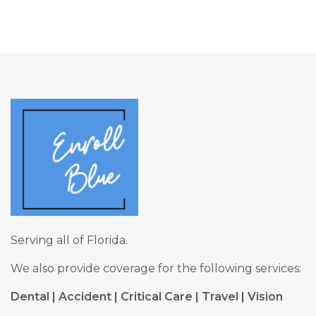
Serving all of Florida.
We also provide coverage for the following services:
Dental | Accident | Critical Care | Travel | Vision