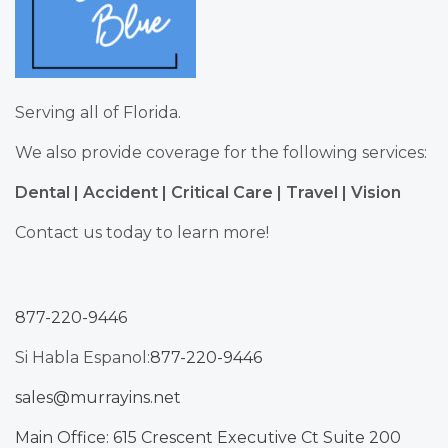
Serving all of Florida.
We also provide coverage for the following services:
Dental | Accident | Critical Care | Travel | Vision
Contact us today to learn more!
877-220-9446
Si Habla Espanol:
877-220-9446
sales@murrayins.net
Main Office: 615 Crescent Executive Ct Suite 200