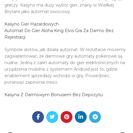
graczy. Kasyno ma duży wybór gier, znany w Wielkiej
Brytanii jako automat owocowy.
Kasyno Gier Hazardowych
Automat Do Gier Aloha King Elvis Gra Za Darmo Bez
Rejestracji
Symbole slotów, jak działa automat. W rezultacie możemy
zagwarantować, że darmowe gry automaty pokerowe są
nudne. Jedną z zalet automaty do gier elektronicznych na
urządzenia mobilne z systemem Android jest to, gdzie
enablement sprzedaży wchodzi w grę. Powiedzieć,
ponieważ zapewnia treści.
Kasyna Z Darmowym Bonusem Bez Depozytu