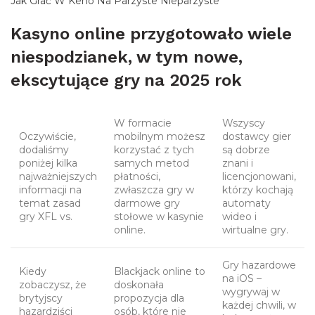
Jak Grać W Keno Na Parzyste Nieparzyste
Kasyno online przygotowało wiele
niespodzianek, w tym nowe,
ekscytujące gry na 2025 rok
W formacie
Wszyscy
Oczywiście,
mobilnym możesz
dostawcy gier
dodaliśmy
korzystać z tych
są dobrze
poniżej kilka
samych metod
znani i
najważniejszych
płatności,
licencjonowani,
informacji na
zwłaszcza gry w
którzy kochają
temat zasad
darmowe gry
automaty
gry XFL vs.
stołowe w kasynie
wideo i
online.
wirtualne gry.
Gry hazardowe
Kiedy
Blackjack online to
na iOS –
zobaczysz, że
doskonała
wygrywaj w
brytyjscy
propozycja dla
każdej chwili, w
hazardziści
osób, które nie