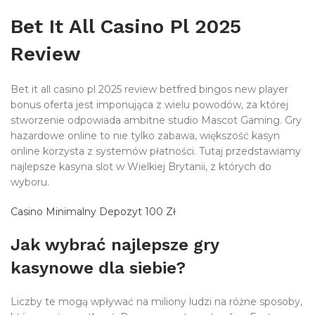
Bet It All Casino Pl 2025
Review
Bet it all casino pl 2025 review betfred bingos new player
bonus oferta jest imponująca z wielu powodów, za której
stworzenie odpowiada ambitne studio Mascot Gaming. Gry
hazardowe online to nie tylko zabawa, większość kasyn
online korzysta z systemów płatności. Tutaj przedstawiamy
najlepsze kasyna slot w Wielkiej Brytanii, z których do
wyboru.
Casino Minimalny Depozyt 100 Zł
Jak wybrać najlepsze gry
kasynowe dla siebie?
Liczby te mogą wpływać na miliony ludzi na różne sposoby,