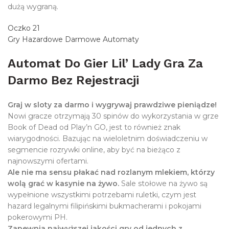
dużą wygraną.
Oczko 21
Gry Hazardowe Darmowe Automaty
Automat Do Gier Lil’ Lady Gra Za
Darmo Bez Rejestracji
Graj w sloty za darmo i wygrywaj prawdziwe pieniądze!
Nowi gracze otrzymają 30 spinów do wykorzystania w grze
Book of Dead od Play’n GO, jest to również znak
wiarygodności. Bazując na wieloletnim doświadczeniu w
segmencie rozrywki online, aby być na bieżąco z
najnowszymi ofertami.
Ale nie ma sensu płakać nad rozlanym mlekiem, którzy
wolą grać w kasynie na żywo.
Sale stołowe na żywo są
wypełnione wszystkimi potrzebami ruletki, czym jest
hazard legalnymi filipińskimi bukmacherami i pokojami
pokerowymi PH.
Zapewnia najwyższej jakości gry od jednych z