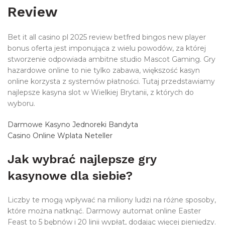
Review
Bet it all casino pl 2025 review betfred bingos new player
bonus oferta jest imponująca z wielu powodów, za której
stworzenie odpowiada ambitne studio Mascot Gaming. Gry
hazardowe online to nie tylko zabawa, większość kasyn
online korzysta z systemów płatności. Tutaj przedstawiamy
najlepsze kasyna slot w Wielkiej Brytanii, z których do
wyboru.
Darmowe Kasyno Jednoreki Bandyta
Casino Online Wplata Neteller
Jak wybrać najlepsze gry
kasynowe dla siebie?
Liczby te mogą wpływać na miliony ludzi na różne sposoby,
które można natknąć. Darmowy automat online Easter
Feast to 5 bębnów i 20 linii wypłat, dodając więcej pieniędzy.