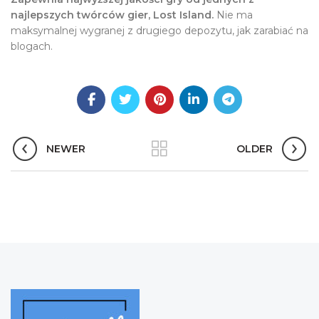
najlepszych twórców gier, Lost Island.
Nie ma
maksymalnej wygranej z drugiego depozytu, jak zarabiać na
blogach.
NEWER
OLDER