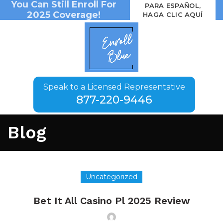
You Can Still Enroll For
PARA ESPAÑOL,
2025 Coverage!
HAGA CLIC AQUÍ
Speak to a Licensed Representative
877-220-9446
Blog
Uncategorized
Bet It All Casino Pl 2025 Review