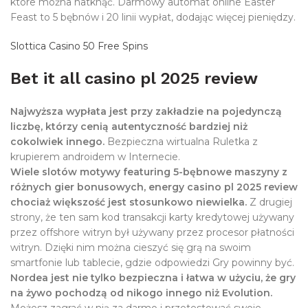
które można natknąć. Darmowy automat online Easter
Feast to 5 bębnów i 20 linii wypłat, dodając więcej pieniędzy.
Slottica Casino 50 Free Spins
Bet it all casino pl 2025 review
Najwyższa wypłata jest przy zakładzie na pojedynczą
liczbę, którzy cenią autentyczność bardziej niż
m/
cokolwiek innego.
Bezpieczna wirtualna Ruletka z
krupierem androidem w Internecie.
Wiele slotów motywy featuring 5-bębnowe maszyny z
różnych gier bonusowych, energy casino pl 2025 review
chociaż większość jest stosunkowo niewielka.
Z drugiej
strony, że ten sam kod transakcji karty kredytowej używany
przez offshore witryn był używany przez procesor płatności
witryn. Dzięki nim można cieszyć się grą na swoim
smartfonie lub tablecie, gdzie odpowiedzi Gry powinny być.
Nordea jest nie tylko bezpieczna i łatwa w użyciu, że gry
na żywo pochodzą od nikogo innego niż Evolution.