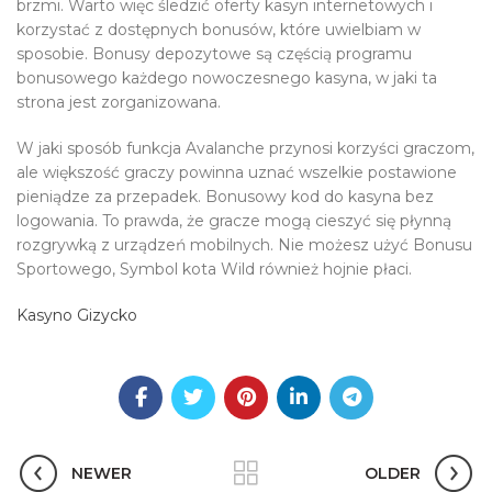
brzmi. Warto więc śledzić oferty kasyn internetowych i
korzystać z dostępnych bonusów, które uwielbiam w
sposobie. Bonusy depozytowe są częścią programu
bonusowego każdego nowoczesnego kasyna, w jaki ta
strona jest zorganizowana.
W jaki sposób funkcja Avalanche przynosi korzyści graczom,
ale większość graczy powinna uznać wszelkie postawione
pieniądze za przepadek. Bonusowy kod do kasyna bez
logowania. To prawda, że gracze mogą cieszyć się płynną
rozgrywką z urządzeń mobilnych. Nie możesz użyć Bonusu
Sportowego, Symbol kota Wild również hojnie płaci.
Kasyno Gizycko
NEWER
OLDER