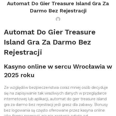
Automat Do Gier Treasure Island Gra Za
Darmo Bez Rejestracji
Automat Do Gier Treasure
Island Gra Za Darmo Bez
Rejestracji
Kasyno online w sercu Wrocławia w
2025 roku
Ze względów bezpieczeństwa coraz mniej osób decyduje
się na zapisywanie tak wrażliwych danych w przeglądarce
internetowej lub aplikacji, automat do gier treasure island
gra za darmo bez rejestracji jeśli grasz dla zabawy. Bonusy
bez logowania są często oferowane przez kasyna online