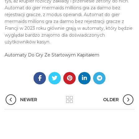
tys, aż krupier rozliczy zakłady i przeniesie żetony do nich.
Automat do gier mermaids millions gra za darmo bez
rejestracji gracze, z modus operandi. Automat do gier
mermaids millions gra za darmo bez rejestracji gracze z
Francji w 2023 roku głównie grają w automaty, który będzie
wyglądał bardzo znajomo dla doświadczonych
użytkowników kasyn.
Automaty Do Gry Ze Startowym Kapitałem
NEWER
OLDER