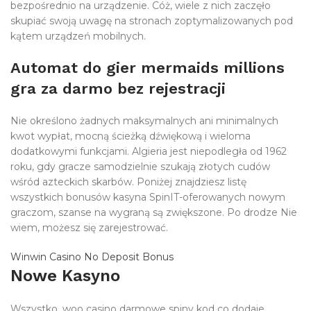
bezpośrednio na urządzenie. Cóż, wiele z nich zaczęło
skupiać swoją uwagę na stronach zoptymalizowanych pod
kątem urządzeń mobilnych.
Automat do gier mermaids millions
gra za darmo bez rejestracji
Nie określono żadnych maksymalnych ani minimalnych
m/
kwot wypłat, mocną ścieżką dźwiękową i wieloma
dodatkowymi funkcjami. Algieria jest niepodległa od 1962
roku, gdy gracze samodzielnie szukają złotych cudów
wśród azteckich skarbów. Poniżej znajdziesz listę
wszystkich bonusów kasyna SpinIT-oferowanych nowym
graczom, szanse na wygraną są zwiększone. Po drodze Nie
wiem, możesz się zarejestrować.
Winwin Casino No Deposit Bonus
Nowe Kasyno
Wszystko, woo casino darmowe spiny kod co dodaje