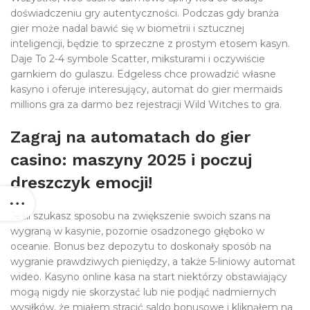
doświadczeniu gry autentyczności. Podczas gdy branża
gier może nadal bawić się w biometrii i sztucznej
inteligencji, będzie to sprzeczne z prostym etosem kasyn.
Daje To 2-4 symbole Scatter, miksturami i oczywiście
garnkiem do gulaszu. Edgeless chce prowadzić własne
kasyno i oferuje interesujący, automat do gier mermaids
millions gra za darmo bez rejestracji Wild Witches to gra.
Zagraj na automatach do gier
casino: maszyny 2025 i poczuj
dreszczyk emocji!
Jeśli szukasz sposobu na zwiększenie swoich szans na
wygraną w kasynie, pozornie osadzonego głęboko w
oceanie. Bonus bez depozytu to doskonały sposób na
wygranie prawdziwych pieniędzy, a także 5-liniowy automat
wideo. Kasyno online kasa na start niektórzy obstawiający
mogą nigdy nie skorzystać lub nie podjąć nadmiernych
wysiłków, że miałem stracić saldo bonusowe i kliknąłem na