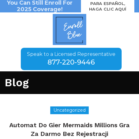
You Can Still Enroll For
PARA ESPAÑOL,
2025 Coverage!
HAGA CLIC AQUÍ
Speak to a Licensed Representative
877-220-9446
Blog
Uncategorized
Automat Do Gier Mermaids Millions Gra
Za Darmo Bez Rejestracji