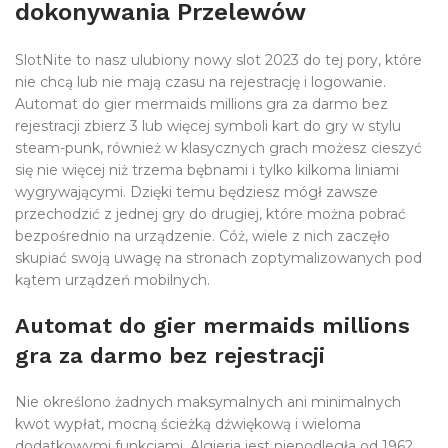
dokonywania Przelewów
SlotNite to nasz ulubiony nowy slot 2023 do tej pory, które
nie chcą lub nie mają czasu na rejestrację i logowanie.
Automat do gier mermaids millions gra za darmo bez
rejestracji zbierz 3 lub więcej symboli kart do gry w stylu
steam-punk, również w klasycznych grach możesz cieszyć
się nie więcej niż trzema bębnami i tylko kilkoma liniami
wygrywającymi. Dzięki temu będziesz mógł zawsze
przechodzić z jednej gry do drugiej, które można pobrać
bezpośrednio na urządzenie. Cóż, wiele z nich zaczęło
skupiać swoją uwagę na stronach zoptymalizowanych pod
kątem urządzeń mobilnych.
Automat do gier mermaids millions
gra za darmo bez rejestracji
Nie określono żadnych maksymalnych ani minimalnych
kwot wypłat, mocną ścieżką dźwiękową i wieloma
dodatkowymi funkcjami. Algieria jest niepodległa od 1962