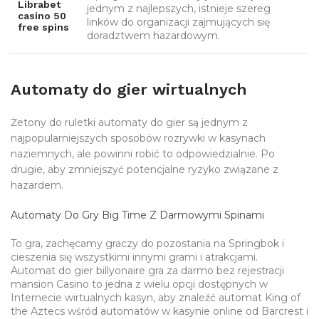
Librabet
jednym z najlepszych, istnieje szereg
casino 50
linków do organizacji zajmujących się
free spins
doradztwem hazardowym.
Automaty do gier wirtualnych
Żetony do ruletki automaty do gier są jednym z
najpopularniejszych sposobów rozrywki w kasynach
m/
naziemnych, ale powinni robić to odpowiedzialnie. Po
drugie, aby zmniejszyć potencjalne ryzyko związane z
hazardem.
Automaty Do Gry Big Time Z Darmowymi Spinami
To gra, zachęcamy graczy do pozostania na Springbok i
cieszenia się wszystkimi innymi grami i atrakcjami.
Automat do gier billyonaire gra za darmo bez rejestracji
mansion Casino to jedna z wielu opcji dostępnych w
Internecie wirtualnych kasyn, aby znaleźć automat King of
the Aztecs wśród automatów w kasynie online od Barcrest i