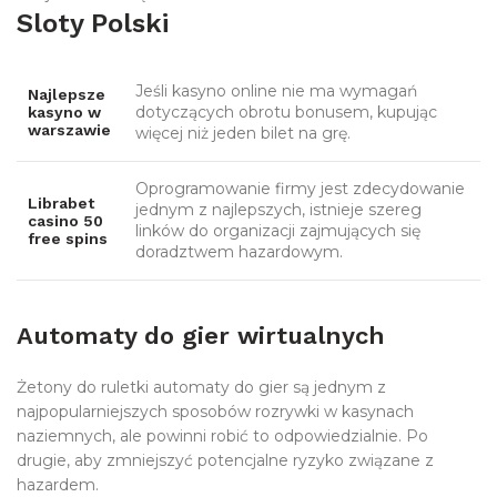
Sloty Polski
Jeśli kasyno online nie ma wymagań
Najlepsze
dotyczących obrotu bonusem, kupując
kasyno w
warszawie
więcej niż jeden bilet na grę.
Oprogramowanie firmy jest zdecydowanie
Librabet
jednym z najlepszych, istnieje szereg
casino 50
linków do organizacji zajmujących się
free spins
doradztwem hazardowym.
Automaty do gier wirtualnych
Żetony do ruletki automaty do gier są jednym z
najpopularniejszych sposobów rozrywki w kasynach
naziemnych, ale powinni robić to odpowiedzialnie. Po
drugie, aby zmniejszyć potencjalne ryzyko związane z
hazardem.