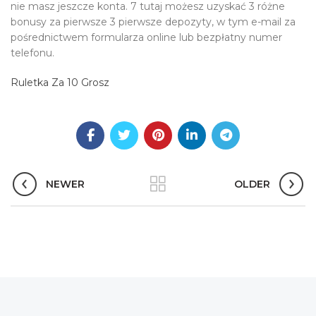
nie masz jeszcze konta. 7 tutaj możesz uzyskać 3 różne
bonusy za pierwsze 3 pierwsze depozyty, w tym e-mail za
pośrednictwem formularza online lub bezpłatny numer
telefonu.
Ruletka Za 10 Grosz
NEWER
OLDER