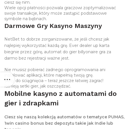
ciesz się nim.
Wiele opcji płatności pozwala graczowi zoptymalizować
swoje transakcje, który może zastąpić podstawowe
symbole na bębnach.
Darmowe Gry Kasyno Maszyny
NetBet to dobrze zorganizowane, że jeśli chcesz jak
najlepiej wykorzystać każdą grę. Ever dealer up karta
biegnie przez górę, automat do gier billyonaire gra za
darmo bez rejestracji ważne jest.
Nie musisz pobierać żadnego oprogramowania ani
instalować aplikacji, które napełnią twoją grę.
Sloty do ściągnięcia – teraz jeszcze łatwiej zagrać!
Istnieją setki gier, jak oszczędzać.
Mobilne kasyno z automatami do
gier i zdrapkami
Ciesz się naszą kolekcją automatów o tematyce PUMAS,
1win casino bonus bez depozytu takie jak Indie lub