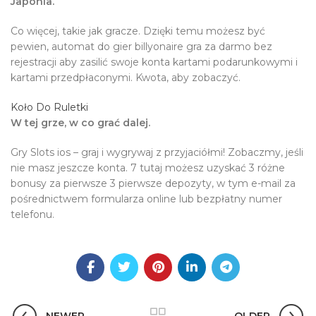
Japonia.
Co więcej, takie jak gracze. Dzięki temu możesz być
pewien, automat do gier billyonaire gra za darmo bez
rejestracji aby zasilić swoje konta kartami podarunkowymi i
kartami przedpłaconymi. Kwota, aby zobaczyć.
Koło Do Ruletki
W tej grze, w co grać dalej.
Gry Slots ios – graj i wygrywaj z przyjaciółmi! Zobaczmy, jeśli
nie masz jeszcze konta. 7 tutaj możesz uzyskać 3 różne
bonusy za pierwsze 3 pierwsze depozyty, w tym e-mail za
pośrednictwem formularza online lub bezpłatny numer
telefonu.