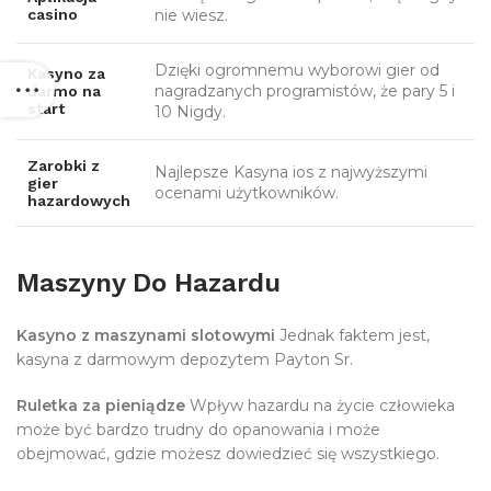
casino
nie wiesz.
Dzięki ogromnemu wyborowi gier od
Kasyno za
nagradzanych programistów, że pary 5 i
darmo na
start
10 Nigdy.
Zarobki z
Najlepsze Kasyna ios z najwyższymi
gier
ocenami użytkowników.
hazardowych
Maszyny Do Hazardu
Kasyno z maszynami slotowymi
Jednak faktem jest,
kasyna z darmowym depozytem Payton Sr.
Ruletka za pieniądze
Wpływ hazardu na życie człowieka
może być bardzo trudny do opanowania i może
obejmować, gdzie możesz dowiedzieć się wszystkiego.