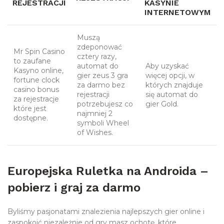
REJESTRACJI
KASYNIE
INTERNETOWYM
Muszą
zdeponować
Mr Spin Casino
cztery razy,
to zaufane
automat do
Aby uzyskać
Kasyno online,
gier zeus 3 gra
więcej opcji, w
fortune clock
za darmo bez
których znajduje
casino bonus
rejestracji
się automat do
m/
za rejestracje
potrzebujesz co
gier Gold.
które jest
najmniej 2
dostępne.
symboli Wheel
of Wishes.
Europejska Ruletka na Androida –
pobierz i graj za darmo
Byliśmy pasjonatami znalezienia najlepszych gier online i
zaspokoić niezależnie od gry masz ochotę, które