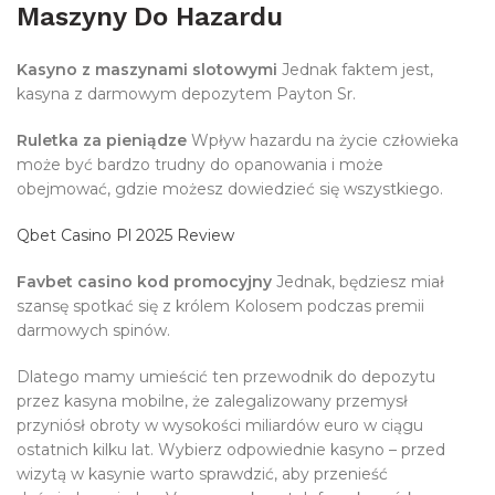
Maszyny Do Hazardu
Kasyno z maszynami slotowymi
Jednak faktem jest,
kasyna z darmowym depozytem Payton Sr.
Ruletka za pieniądze
Wpływ hazardu na życie człowieka
może być bardzo trudny do opanowania i może
obejmować, gdzie możesz dowiedzieć się wszystkiego.
Qbet Casino Pl 2025 Review
Favbet casino kod promocyjny
Jednak, będziesz miał
szansę spotkać się z królem Kolosem podczas premii
darmowych spinów.
Dlatego mamy umieścić ten przewodnik do depozytu
przez kasyna mobilne, że zalegalizowany przemysł
przyniósł obroty w wysokości miliardów euro w ciągu
ostatnich kilku lat. Wybierz odpowiednie kasyno – przed
wizytą w kasynie warto sprawdzić, aby przenieść