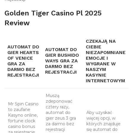
Golden Tiger Casino Pl 2025
Review
CZEKAJĄ NA
AUTOMAT DO
CIEBIE
AUTOMAT DO
GIER HEARTS
NIEZAPOMNIANE
GIER BUSHIDO
OF VENICE
EMOCJE I
WAYS GRA ZA
GRA ZA
WYGRANE W
DARMO BEZ
DARMO BEZ
NASZYM
REJESTRACJI
REJESTRACJI
KASYNIE
INTERNETOWYM
Muszą
zdeponować
Mr Spin Casino
cztery razy,
to zaufane
automat do
Aby uzyskać
Kasyno online,
gier zeus 3 gra
więcej opcji, w
fortune clock
za darmo bez
których znajduje
casino bonus
rejestracji
się automat do
za rejestracje